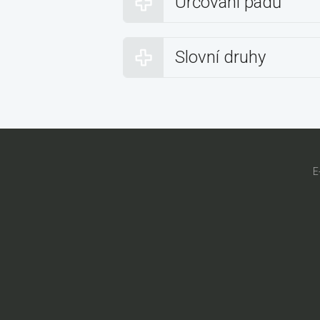
Určování pádů
Slovní druhy
E