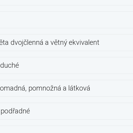
ěta dvojčlenná a větný ekvivalent
oduché
romadná, pomnožná a látková
 podřadné