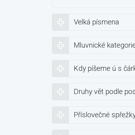
Velká písmena
Mluvnické kategori
Kdy píšeme ú s čár
Druhy vět podle pos
Příslovečné spřežk