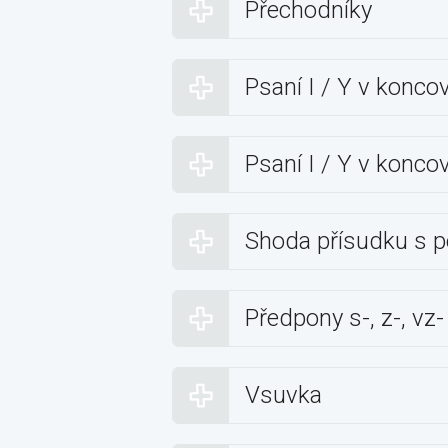
Přechodníky
Psaní I / Y v konc
Psaní I / Y v konc
Shoda přísudku s
Předpony s-, z-, vz-
Vsuvka