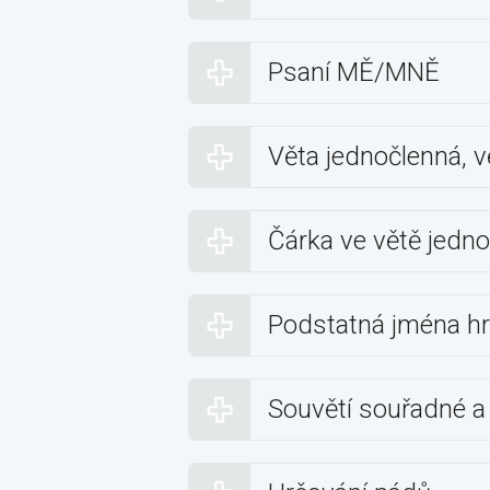
Psaní MĚ/MNĚ
Věta jednočlenná, v
Čárka ve větě jedn
Podstatná jména h
Souvětí souřadné a