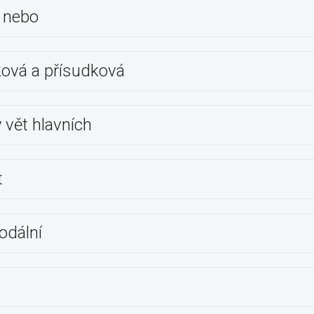
 nebo
ková a přísudková
vět hlavních
t
odální