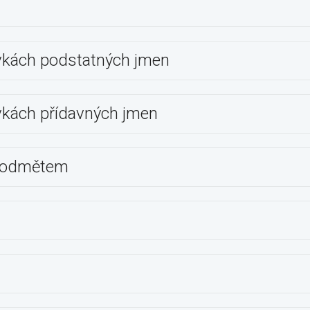
ovkách podstatných jmen
ovkách přídavných jmen
 podmětem