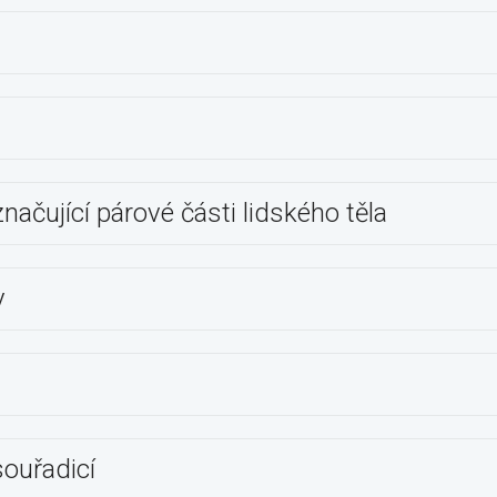
ačující párové části lidského těla
y
souřadicí