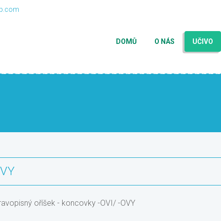
p.com
DOMŮ
O NÁS
UČIVO
OVY
Pravopisný oříšek - koncovky -OVI/ -OVY