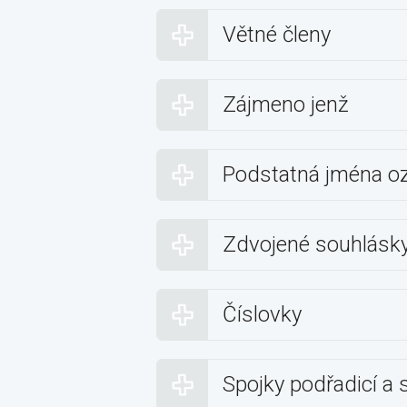
Větné členy
Zájmeno jenž
Podstatná jména ozn
Zdvojené souhlásk
Číslovky
Spojky podřadicí a 