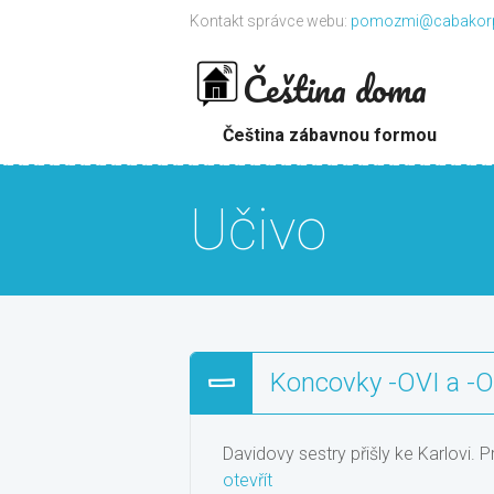
Kontakt správce webu:
pomozmi@cabakor
Čeština doma
Čeština zábavnou formou
Učivo
Koncovky -OVI a -
Davidovy sestry přišly ke Karlovi. 
otevřít