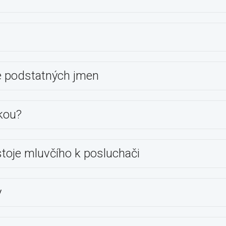
e podstatných jmen
kou?
toje mluvčího k posluchači
y