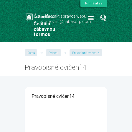
Přihlásit se
Čeština doma
Kontakt správce webu:
pomozmi@cabakorp.com
Čeština
zábavnou
formou
Domů
Cvičení
Pravopisné cvičení 4
Pravopisné cvičení 4
Pravopisné cvičení 4