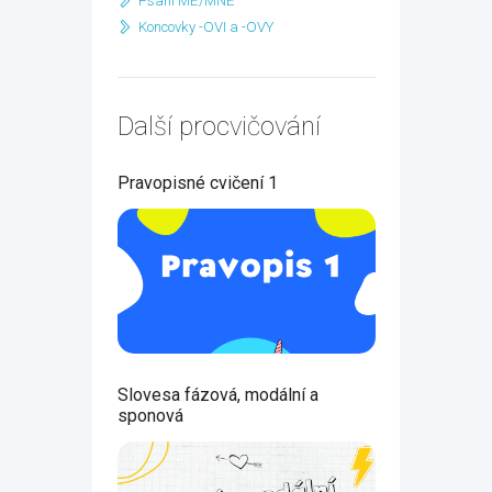
Psaní MĚ/MNĚ
Koncovky -OVI a -OVY
Další procvičování
Pravopisné cvičení 1
Slovesa fázová, modální a
sponová