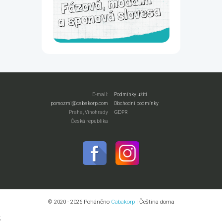
E-mail:
Podmínky užití
pomozmi@cabakorp.com
Obchodní podmínky
Praha, Vinohrady
GDPR
Česká republika
© 2020 - 2026 Poháněno
Cabakorp
| Čeština doma
;