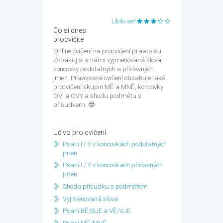
Líbilo se?
Co si dnes
procvičíte
Online cvičení na procvičení pravopisu.
Zopakuj si s námi vyjmenovaná slova,
koncovky podstatných a přídavných
jmen. Pravopisné cvičení obsahuje také
procvičení skupin MĚ a MNĚ, koncovky
OVI a OVY a shodu podmětu s
přísudkem. 🤓
Učivo pro cvičení
Psaní I / Y v koncovkách podstatných
jmen
Psaní I / Y v koncovkách přídavných
jmen
Shoda přísudku s podmětem
Vyjmenovaná slova
Psaní BĚ/BJE a VĚ/VJE