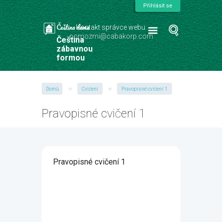
Přihlásit se
Čeština doma
Kontakt správce webu:
pomozmi@cabakorp.com
Čeština
zábavnou
formou
Domů
Cvičení
Pravopisné cvičení 1
Pravopisné cvičení 1
Pravopisné cvičení 1