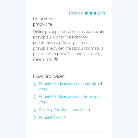
Líbilo se?
Co si dnes
procvičíte
Online pravopisné cvičení na zopakování
pravopisu. Cvičení na koncovky
podstatných a přídavných jmen,
pravopisné cvičení na shodu podmětu s
přísudkem a procvičení psaní skupin
mně a mě. 🤓
Učivo pro cvičení
Psaní I / Y v koncovkách podstatných
jmen
Psaní I / Y v koncovkách přídavných
jmen
Shoda přísudku s podmětem
Psaní MĚ/MNĚ